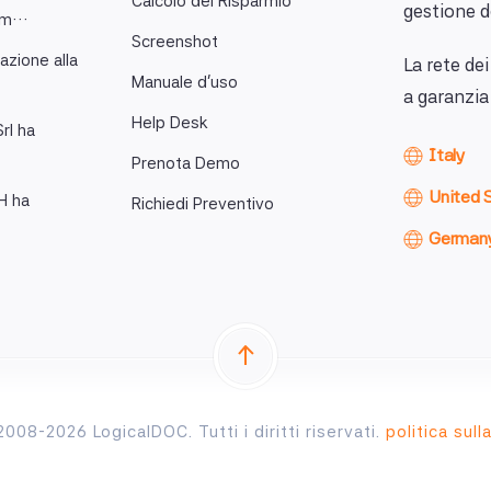
Calcolo del Risparmio
gestione d
tim…
Screenshot
azione alla
La rete de
Manuale d'uso
a garanzia
Help Desk
rl ha
Italy
Prenota Demo
United 
H ha
Richiedi Preventivo
German
008-2026 LogicalDOC. Tutti i diritti riservati.
politica sull