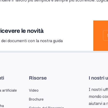
endere il lavoro più semplice e sempre più scorrevole. Logica
ricevere le novità
 dei documenti con la nostra guida
ti
Risorse
I nostri 
I nostri uff
 artificiale
Video
mondo con 
Brochure
aiutarvi a 
ha