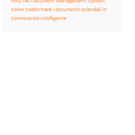
RAG nei Document Management System:
come trasformare i documenti aziendali in
conoscenza intelligente