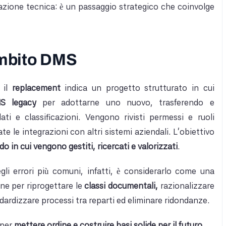
zione tecnica: è un passaggio strategico che coinvolge
ambito DMS
 il
replacement
indica un progetto strutturato in cui
S legacy
per adottarne uno nuovo, trasferendo e
ti e classificazioni. Vengono rivisti permessi e ruoli
e le integrazioni con altri sistemi aziendali. L’obiettivo
do in cui vengono gestiti, ricercati e valorizzati
.
gli errori più comuni, infatti, è considerarlo come una
one per riprogettare le
classi documentali,
razionalizzare
ndardizzare processi tra reparti ed eliminare ridondanze.
 per
mettere ordine e costruire basi solide per il futuro
.